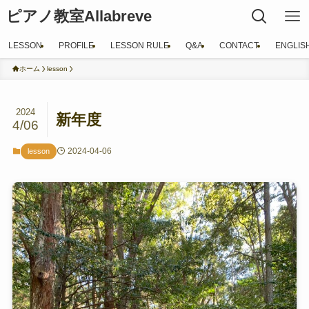
ピアノ教室Allabreve
LESSON
PROFILE
LESSON RULE
Q&A
CONTACT
ENGLIS
ホーム
lesson
2024
新年度
4/06
2024-04-06
lesson