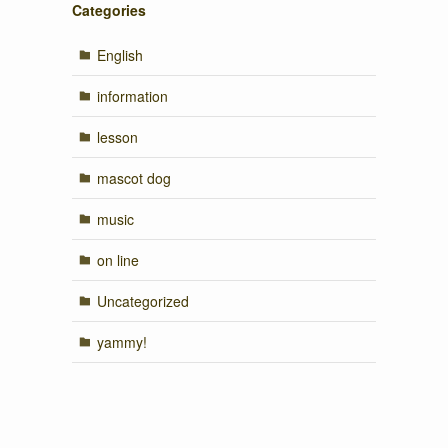
Categories
English
information
lesson
mascot dog
music
on line
Uncategorized
yammy!