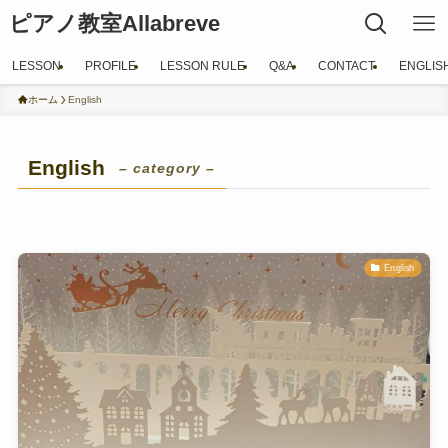
ピアノ教室Allabreve
LESSON
PROFILE
LESSON RULE
Q&A
CONTACT
ENGLIS
ホーム
English
English
– category –
English